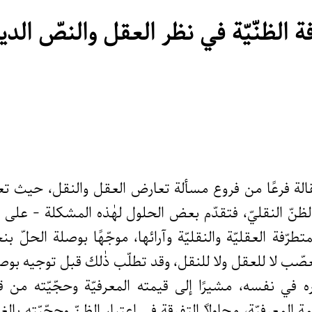
ة الظنّيّة في نظر العقل والنصّ الدين
قالة فرعًا من فروع مسألة تعارض العقل والنقل، حيث تعا
والظنّ النقليّ، فتقدّم بعض الحلول لهٰذه المشكلة - على
تطرّفة العقليّة والنقليّة وآرائها، موجّهًا بوصلة الحلّ بن
يتعصّب لا للعقل ولا للنقل، وقد تطلّب ذٰلك قبل توجيه 
اره في نفسه، مشيرًا إلى قيمته المعرفيّة وحجّيّته م
يمة المعرفيّة، محاولًا التفرقة في اعتبار الظنّ وحجّيّته بال