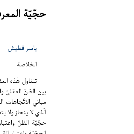
حجّيّة المعرف
ياسر قطيش
الخلاصة
تتناول هٰذه الم
بين الظنّ العقليّ 
مباني الاتّجاهات الم
الّذي لا ينحاز ولا 
حجّيّة الظنّ واعتب
الحجّيّة واعتبار الق