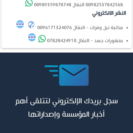
00982537842568 النقال 00989359878748
النشر الالكتروني
مكتبة نيل وفرات - النقال 0096171324076
منشورات جسد - النقال 07828424910
سجل بريدك الإلكتروني لتتلقى أهم
أخبار المؤسسة وإصداراتها