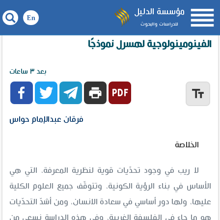

مؤسسة الدليل
للدراسات والبحوث
تحدّيات الفلسفة الغربية لنظرية المعرفة... الفلسفة
الفينومينولوجية لهسرل نموذجًا
بعد ٣ ساعات



print
text_fields
فرقان عبدالإمام حواس
الخلاصة
لا ريب في وجود تحدّيات قوية لنظرية المعرفة، التي هي
الأساس في بناء الرؤية الكونية، وتتوقّف جميع العلوم الكلية
عليها، ولها دور أساسي في سعادة الانسان، ومن أشدّ التحدّيات
هو ما جاء في الفلسفة الغربية، وفي هذه الدراسة نسعى من