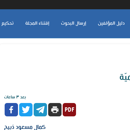
دليل المؤلفين
إرسال البحوث
إقتناء المجلة
تحكيم ا
يّة
بعد ٣ ساعات



print
كمال مسعود ذبيح