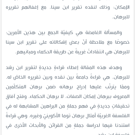
الإمكان؛ وذلك لنقده تقرير ابن سينا، مع إغفالهم تقريره
للبرهان.
والمسألة الغامضة هي كيفيّة الجمع بين هذين الأمرين؛
خصوصًا مع ملاحظة أنّ بعض إشكالاته على تقرير ابن سينا
للبرهان هي انتقاداتٌ غريبةٌ عن طريقة الحكماء ومبانيهم.
وهدف هذه المقالة إعطاء قراءةٍ جديدةٍ لتقرير ابن رشد
للبرهان، هي قراءةٌ جامعةٌ بين نقده وبين تقريره الخاصّ له،
وممّا يترتّب عليها إدراج برهانه ضمن برهان المتكلّمين
المعروف ببرهان إمكان الصفات، لا برهان الحكماء، وفتح آفاق
تحقيقاتٍ جديدةٍ في فهم جملةٍ من البراهين المشابهة له في
الفلسفة الغربيّة أمثال برهان توما الأكوينيّ وغيره، وهي قراءةٌ
استندنا فيها لدراسة جملةٍ من القرائن والأبحاث الأخرى في