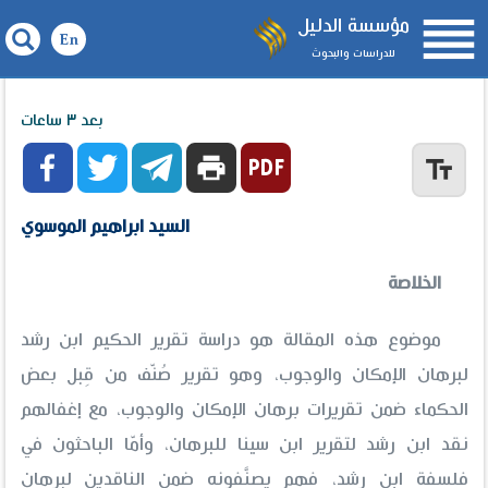

مؤسسة الدليل
للدراسات والبحوث
قراءةٌ جديدةٌ لبرهان الإمكان والوجوب عند ابن رشدٍ
بعد ٣ ساعات



print
text_fields
السيد ابراهيم الموسوي
الخلاصة
موضوع هذه المقالة هو دراسة تقرير الحكيم ابن رشد
لبرهان الإمكان والوجوب، وهو تقرير صُنّف من قِبل بعض
الحكماء ضمن تقريرات برهان الإمكان والوجوب، مع إغفالهم
نقد ابن رشد لتقرير ابن سينا للبرهان، وأمّا الباحثون في
فلسفة ابن رشد، فهم يصنَّفونه ضمن الناقدين لبرهان