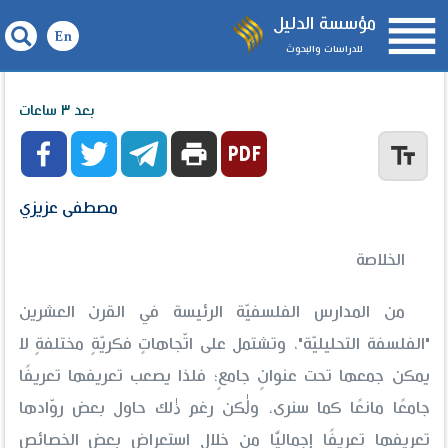

مؤسسة الدليل
للدراسات والبحوث
الفلسفة التحليليّة وأثرها على المعرفة الدينية
بعد ٣ ساعات



print
text_fields
مصطفى عزيزي
الخلاصة
من المدارس الفلسفيّة الرئيسة في القرن العشرين
"الفلسفة التحليليّة"، وتشتمل على اتّجاهاتٍ فكريّةٍ مختلفةٍ لا
يمكن جمعها تحت عنوانٍ جامعٍ؛ فلذا يصعب تعريفها تعريفًا
جامعًا مانعًا كما سنرى، ولٰكن رغم ذٰلك حاول بعض روّادها
تعريفها تعريفًا إجماليًّا من خلال استعراض بعض الخصائص