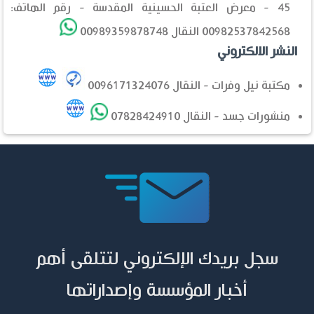
45 - معرض العتبة الحسينية المقدسة - رقم الهاتف:
00982537842568 النقال 00989359878748
النشر الالكتروني
مكتبة نيل وفرات - النقال 0096171324076
منشورات جسد - النقال 07828424910
سجل بريدك الإلكتروني لتتلقى أهم
أخبار المؤسسة وإصداراتها