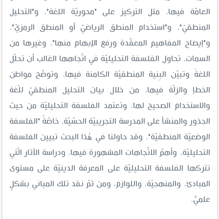
العامّة فيها، مثل التركيز على "محوريّة اللغة"، و"التحليل
المنطقيّ"، و"استخدام المنطق الرياضيّ أو المنطق الرمزيّ"،
و"إيضاح المفاهيم المعقّدة ورفع الإبهام منها"، وغيرها من
السمات. تحاول الفلسفة التحليليّة في اتّجاهها الغالب أن تحلّل
اللغةَ وتبيّن البِنية المنطقيّة الكامنة فيها، وتوضّح مواطن
الخطإ والزلّة فيها، من خلال بيان التحليل المنطقيّ للّغة
والاستخدام الصحيح لها. وتعتمد الفلسفة التحليليّة من حيث
الجذور والمنشأ على المدرسة التجريبيّة الحسّيّة، خاصّةً "الفلسفة
الوضعيّة المنطقيّة". وقد حاولنا في هٰذا البحث تبيين الفلسفة
التحليليّة، وأهمّ الاتّجاهات المشهورة فيها، ودراسة الآثار الّتي
تتركها الفلسفة التحليليّة على المعرفة الدينيّة على مستوى
المبادئ، والمنهجيّة، واللوازم، ومن ثمّ نقد تلك المباني بشكلٍ
علميٍّ.