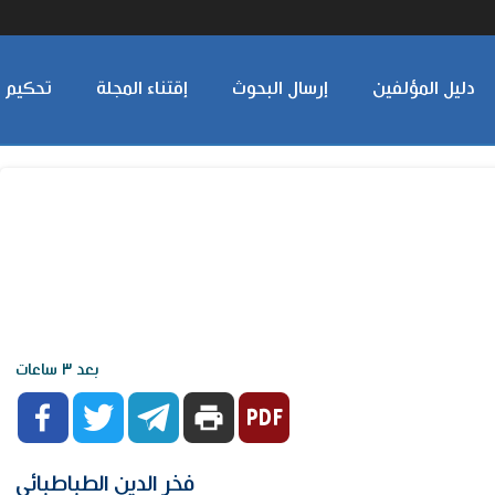
دليل المؤلفين
إرسال البحوث
إقتناء المجلة
تحكيم ا
بعد ٣ ساعات



print
فخر الدين الطباطبائي