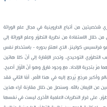
ري شخصيتين من أتباع الداروينية في مجال علم الوراثة
من خلال الاستفادة من نظرية التطوّر وعلم الوراثة إلى
خر هو فرانسيس كولينز، الذي اهتمّ بدوره - باستخدام نفس
هب التطوّري التوحيدي، وتجدر الإشارة إلى أنّ كلا هاتين
ا مرّ بتجربة الإلحاد، مع وجود فارق وهو أنّ الأوّل أصبح،
 وأكبر مرجَعٍ يُرجع إليه في هذا الأمر، أمّا الثاني فقد
ن عن الإيمان بالله. وسنصل من خلال مقارنة آراء هذين
تطوّر، على غرار النظريات العلمية الأخرى ليست في نفسها