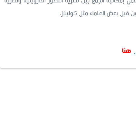
ة فهي إمكانية الجمع بين نظرية التطوّر الداروينية ونظرية
من قبل بعض العلماء مثل كولينز.
هنا