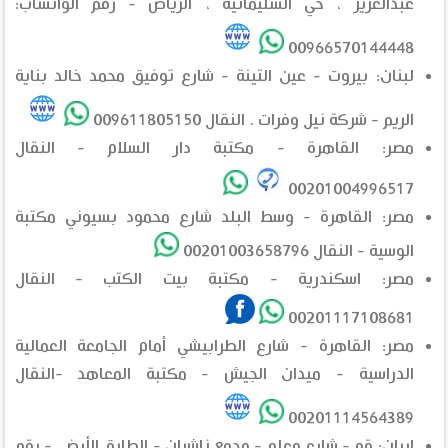
عبدالعزيز ، حي السليمانية ، الرياض - رقم الواتساب:
00966570144448
لبنان: بيروت - عين التينة - شارع توفيق محمد خالد بناية
الريم - شركة نيل وفرات . النقال 009611805150
مصر: القاهرة - مكتبة دار السلام - النقال
00201004996517
مصر: القاهرة - وسط البلد شارع محمود بسيوني مكتبة
الوسية - النقال 00201003658796
مصر: اسكندرية - مكتبة بيت الكتب - النقال
00201117108681
مصر: القاهرة - شارع الطرابيشي أمام الجامعة العمالية
الدراسية - ميدان الجيش - مكتبة المعاهد -النقال
00201114564389
ايران: قم - شارع معلم - مجمع ناشران - الطابق الأرضي - رقم