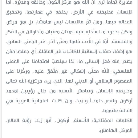
مغايرة تمامًا ترى أنّ الله هو مركز الكون وخالقه ومدبّره، أمّا
الإنسان فخليفته في الأرض، يخلفه في عمارتها، وتحقيق
العدالة فيها، ومن ثمّ فالإنسان ليس هامشًا، بل هو مركز،
ولكن بحدود ما استُخلِف فيه. هذان معنيان متداولان في الفكر
والفلسفة، أمّا في الأدب فلها معنًى آخر، غير المعنى السابق،
هو إضفاء صفات إنسانية للكائنات غير العاقلة، أي جعلها ممّن
يصدر منه فعل إنساني ما؛ لذا سينصبّ اهتمامنا على المعنى
الفلسفي؛ لأنّه معنًى إشكالي غير متّفق عليه، وركّزنا على
المفهوم الإسلامي أو الديني لها، الذي يرى مركزية الله تعالى
وخليفته الإنسان، ونناقش الأنسنة من خلال رؤيتين لمحمد
أركون ولنصر حامد أبو زيد، وإن كانت العلمانية الغربية هي
الغالبة عليهما.
الكلمات المفتاحية: الأنسنة، أركون، أبو زيد، رؤية العالم،
المركز، الهامش.