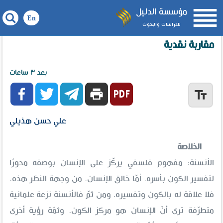

مؤسسة الدليل
للدراسات والبحوث
نزعة الأنسنة عند محمد أركون ونصر حامد أبو زيد..
مقاربة نقدية
بعد ٣ ساعات



print
text_fields
علي حسن هذيلي
الخلاصة
الأنسنة: مفهوم فلسفي يركّز على الإنسان بوصفه محورًا
لتفسير الكون بأسره، أمّا خالق الإنسان، من وجهة النظر هذه،
فلا علاقة له بالكون وتفسيره. ومن ثمّ فالأنسنة نزعة علمانية
متطرّفة ترى أنّ الإنسان هو مركز الكون. وثمّة رؤية أخرى