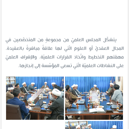
يتشكّل المجلس العلميّ من مجموعةٍ من المتخصّصين في
المجال العقديّ أو العلوم الّتي لها علاقةٌ مباشرةٌ بالعقيدة،
مهمّتهم التخطيط واتّخاذ القرارات العلميّة، والإشراف العلميّ
على النشاطات العلميّة الّتي تسعى المؤسّسة إلى إنجازها.