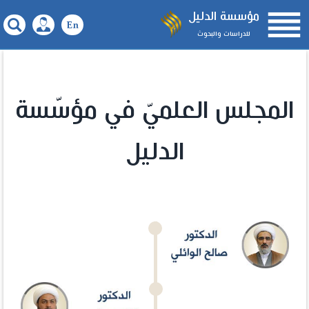

مؤسسة الدليل
للدراسات والبحوث
المجلس العلميّ في مؤسّسة
الدليل