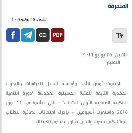
المنحرفة
الإثنين، ٢٥ يوليو ٢٠١٦


link
text_fields
الإثنين، ٢٥ يوليو ٢٠١٦
التعليم
اختتمت أمس الأحد مؤسسة الدليل للدراسات والبحوث
العقدية التابعة للعتبة الحسينية المقدسة "دورة التنمية
الفكرية العقدية الأولى للشباب" - التي بدأتها في 11 تموز
2016 واستمرت أسبوعين - بإجراء امتحانات نهائية للطلاب
المشاركين فيها، والذين تجاوز عددهم 30 طالبا.