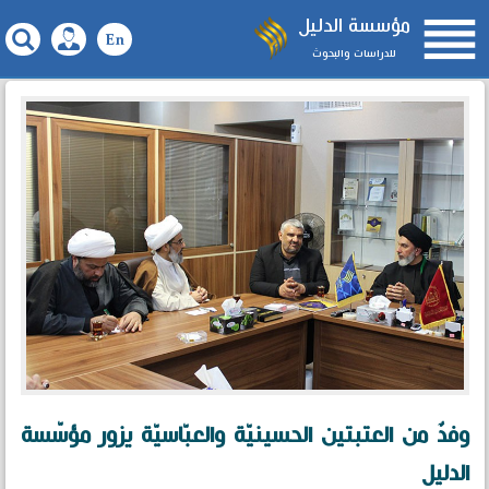

مؤسسة الدليل
للدراسات والبحوث
وفدٌ من العتبتين الحسينيّة والعبّاسيّة يزور مؤسّسة
الدليل