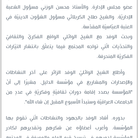
عضو مجلس الإدارة، والأستاذ محسن الوزني مسؤول الشعبة
الإداريّة، والشيخ صلاح الكربلائي مسؤول الشؤون الدينيّة في
العتبة العبّاسيّة المقدّسة.
وبحث الوفد مع الشيخ الوائلي الواقع الفكريّ والثقافيّ
والتحدّيات الّتي تواجه المجتمع فيما يتعلّق بانتشار التيّارات
الفكريّة المنحرفة.
وأطلع الشيخ الوائليّ الوفد الزائر على آخر النشاطات
والإصدارات والمشاريع في مؤسّسة الدليل، مشيرًا إلى أنّ
"المؤسسة بصدد إقامة دوراتٍ ثقافيّةٍ وفكريّةٍ في عددٍ من
الجامعات العراقيّة وستبدأ الأسبوع المقبل إن شاء الله".
بدوره، أشاد الوفد بالجهود والنشاطات الّتي تقوم بها
المؤسّسة، وأعرب أعضاؤه عن شكرهم وتقديرهم لكادر
المؤسّسة لدورهم في ترسيخ قيم العلم والمعرفة في المجتمع