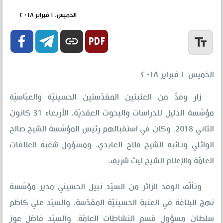
الخميس، ١ فبراير ٢٠١٨


link
text_fields
الخميس، ١ فبراير ٢٠١٨
زار وفدٌ من العتبتين المقدّستين الحسينيّة والعبّاسيّة
مؤسّسة الدليل للدراسات والبحوث العقديّة، الأربعاء 31 كانون
الثاني 2018، وكان في استقبالهم رئيس المؤسّسة الشيخ صالح
الوائلي ونائبه الشيخ فلاح العابدي، ومسؤول شعبة العلاقات
العامّة والإعلام الشيخ ليث شريف.
وتألّف الوفد الزائر من السيّد نبيل الحسيني مدير مؤسّسة
نهج البلاغة في العتبة الحسينيّة المقدّسة، والسيّد علي كاظم
سلطان مسؤول قسم النشاطات العامّة، والسيّد فاضل عوز