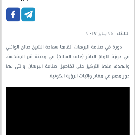


الثلاثاء، ٢٤ يناير ٢٠١٧
دورة في صناعة البرهان ألقاها سماحة الشيخ صالح الوائلي
في حوزة الإمام الباقر (عليه السلام) في مدينة قم المقدسة،
والهدف منها التركيز على تفاصيل صناعة البرهان والتي لها
دور مهم في مقام وإثبات الرؤية الكونية.