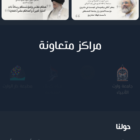
مراكز متعاونة
جامعة وارث
الجامعة
كلية الامام
الجامعة
الأنبياء
المستنصرية
الكاظم عليه
التكنولوجية
السلام
حولنا