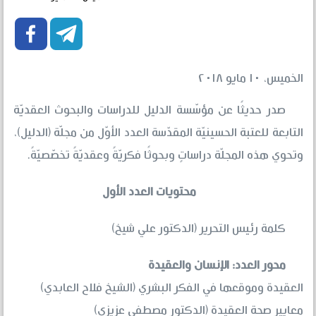


الخميس، ١٠ مايو ٢٠١٨
صدر حديثًا عن مؤسّسة الدليل للدراسات والبحوث العقديّة
التابعة للعتبة الحسينيّة المقدّسة العدد الأوّل من مجلّة (الدليل)،
وتحوي هذه المجلّة دراساتٍ وبحوثًا فكريّةً وعقديّةً تخصّصيّةً.
محتويات العدد الأول
كلمة رئيس التحرير (الدكتور علي شيخ)
محور العدد: الإنسان والعقيدة
العقيدة وموقعها في الفكر البشري (الشيخ فلاح العابدي)
معايير صحة العقيدة (الدكتور مصطفى عزيزي)