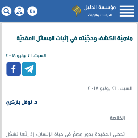

مؤسسة الدليل
للدراسات والبحوث
ماهيّة الكشف وحجّيّته في إثبات المسائل العقديّة
السبت، ٢١ يوليو ٢٠١٨


السبت، ٢١ يوليو ٢٠١٨
د. نوفل بنزكري
الخلاصة
تحظى العقيدة بدورٍ مهمٍّ في حياة الإنسان؛ إذ إنّها تشكّل