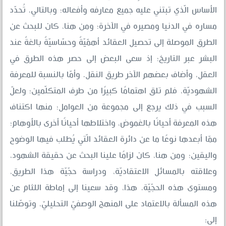
الأساس الّذي تبتني عليه جميع معارفه وأفعاله؛ وبالتالي، تُحدّد
مساره في الدنيا ومصيره في الآخرة؛ ومن هنا، كان للبحث عن
الطرق الموصلة إلى تحصيل العقائد أهمّيّةٌ وحسّاسيّةٌ بالغةٌ عند
البشر عبر التاريخ؛ إذ سعى البعض إلى حصر هذه الطرق في
العقل، وأضاف بعضهم الآخر طريق النقل. وأمّا بالنسبة للمعرفة
الشهوديّة، فلم تلق اهتمامًا كبيرًا من طرف المتكلّمين؛ ولعلّ
السبب في ذلك يرجع إلى مجموعة من العوامل؛ منها اكتناف
هذه المعرفة أحيانًا بالغموض، واختلاطها أحيانًا أخرى بالأوهام؛
ممّا أبعدها نوعًا ما عن دائرة العقائد الّتي يُطلب فيها الوضوح
واليقين؛ ومن هنا، كان لزامًا علينا البحث عن حقيقة الشهود،
وعلاقته بالمسائل الاعتقاديّة، ودراسة حجّيّة هذا الطريق،
ومستوى هذه الحجّيّة. هذا، وقد سعينا إلى إماطة اللثام عن
هذه المسألة بالاعتماد على المنهج الوصفيّ التحليليّ، وتوصّلنا
إلى: