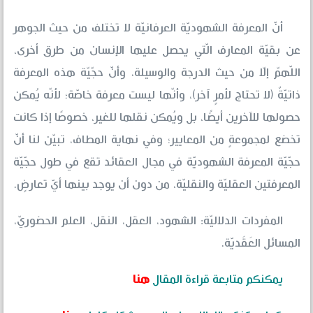
أنّ المعرفة الشهوديّة العرفانيّة لا تختلف من حيث الجوهر
عن بقيّة المعارف الّتي يحصل عليها الإنسان من طرق أخرى،
اللّهمّ إلّا من حيث الدرجة والوسيلة، وأنّ حجّيّة هذه المعرفة
ذاتيّةٌ (لا تحتاج لأمرٍ آخر)، وأنّها ليست معرفة خاصّة؛ لأنّه يُمكن
حصولها للآخرين أيضًا، بل ويُمكن نقلها للغير، خصوصًا إذا كانت
تخضع لمجموعةٍ من المعايير؛ وفي نهاية المطاف، تبيّن لنا أنّ
حجّيّة المعرفة الشهوديّة في مجال العقائد تقع في طول حجّيّة
المعرفتين العقليّة والنقليّة، من دون أن يوجد بينها أيّ تعارضٍ.
المفردات الدلاليّة: الشهود، العقل، النقل، العلم الحضوريّ،
المسائل العَقَديّة.
يمكنكم متابعة قراءة المقال
هنا