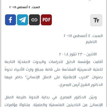
السبت، ٤ أغسطس ٢٠١٨


link
text_fields
السبت، ٤ أغسطس ٢٠١٨
التعليم
الاثنين - ۲۳ تمّوز ۲۰۱۸
أقامت مؤسّسة الدليل للدراسات والبحوث العقديّة التابعة
للعتبة الحسينيّة المقدّسة على قاعة مجمّع وارث الأنبياء ندوةً
بعنوان "الحرب الإعلاميّة على العقل الإنسانيّ" حاضر فيها
الدكتور الشيخ أيمن المصري.
وبيّن الدكتور المصري في بداية الندوة طبيعة العقل
الإنسانيّ من الناحيتين الفلسفيّة والعلميّة، متناولًا مؤامرات