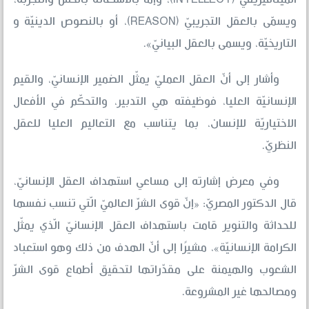
ويسمّى بالعقل التجريبيّ (REASON)، أو بالنصوص الدينيّة و
التاريخيّة، ويسمى بالعقل البيانيّ».
وأشار إلى أنّ العقل العمليّ يمثّل الضمير الإنسانيّ، والقيم
الإنسانيّة العليا، فوظيفته هي التدبير، والتحكّم في الأفعال
الاختياريّة للإنسان، بما يتناسب مع التعاليم العليا للعقل
النظريّ.
وفي معرض إشارته إلى مساعي استهداف العقل الإنسانيّ،
قال الدكتور المصريّ: «إنّ قوى الشرّ العالميّ الّتي تنسب نفسها
للحداثة والتنوير قامت باستهداف العقل الإنسانيّ الّذي يمثّل
الكرامة الإنسانيّة»، مشيرًا إلى أنّ الهدف من ذلك وهو استعباد
الشعوب والهيمنة على مقدّراتها لتحقيق أطماع قوى الشرّ
ومصالحها غير المشروعة.