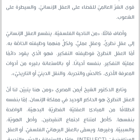
قوى الشرّ العالميّ للقضاء على العقل الإنسانيّ، والسيطرة على
الشعوب.
وأضاف قائلًا: «من الناحية الفلسفيّة، ينقسم العقل الإنسانيّ
إلى عقلٍ نظريٍّ، وعقلٍ عمليٍّ، ولكلٍّ منهما وظيفته الخاصّة به،
أمّا العقل النظريّ فوظيفته التفكير، فهو الّذي يقود دائمًا
عمليّة التفكير، بنفسه أحيانًا، أو بالاستعانة بغيره من أدوات
المعرفة الأخرى، كالحسّ والتجربة، والنقل الدينيّ أو التاريخيّ».
وتابع الدكتور الشيخ أيمن المصري «ومن هنا يتبيّن لنا أنّ
العقل النظريّ هو الحاكم الوحيد في مملكة الإنسان، إمّا بنفسه
انطلاقًا من المبادئ العقليّة الفطريّة البدهيّة، الواضحة
بنفسها، كأصل امتناع اجتماع النقيضين، وأصل الهويّة،
والسببيّة، وغيرها، ويسمّى بالعقل البرهانيّ الفلسفيّ، أو العقل
الميتافيزيقيّ (INTELLECT)، وإمّا بالاستعانة بالحسّ والتجربة،