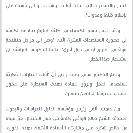
للقتل والتفجيرات الّتي قتلت أولادنا وشبابنا، والّتي حُسبت على
الإسلام ظلمًا وعدوانًا".
ونبّه رئيس قسم الكيمياء في كلّيّة العلوم بجامعة الكوفة
إلى خطورة الاستهداف الفكريّ الّذي "وصل إلى مراحل متقدّمةٍ
سواءٌ في العراق أو في دولٍ أخرى"، داعيًا الحكومة العراقيّة إلى
استشعار هذا الخطر.
وتابع الدكتور سامي وحيد راضي أنّ "أغلب التيارات الفكريّة
تستهدف العقل وتروّج للمادّة بهدف السيطرة على عقول
الشباب، خصوصًا الجامعيّ منهم".
من جهته، ألقى رئيس مؤسّسة الدليل للدراسات والبحوث
العقديّة الشيخ صالح الوائلي كلمةً في حفل الاختتام، عبّر فيها
عن خالص شكره على مشاركة الأستاذة الأكفاء بهذه الدورة،