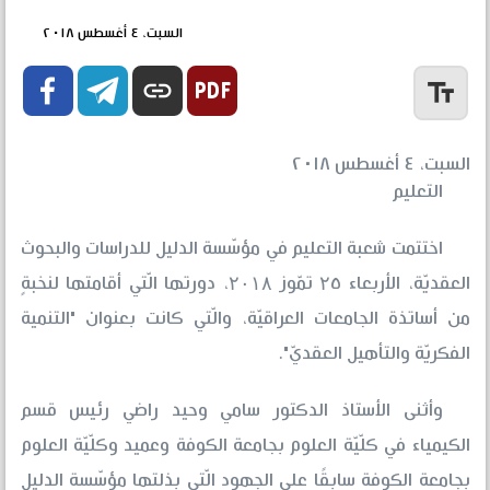
السبت، ٤ أغسطس ٢٠١٨


link
text_fields
السبت، ٤ أغسطس ٢٠١٨
التعليم
اختتمت شعبة التعليم في مؤسّسة الدليل للدراسات والبحوث
العقديّة،
الأربعاء ۲٥ تمّوز ۲۰۱۸
، دورتها الّتي أقامتها لنخبةٍ
من أساتذة الجامعات العراقيّة، والّتي كانت بعنوان "التنمية
الفكريّة والتأهيل العقديّ".
وأثنى الأستاذ الدكتور سامي وحيد راضي رئيس قسم
الكيمياء في كلّيّة العلوم بجامعة الكوفة وعميد وكلّيّة العلوم
بجامعة الكوفة سابقًا على الجهود الّتي بذلتها مؤسّسة الدليل