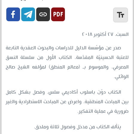


link
text_fields
السبت، ٢٧ أكتوبر ٢٠١٨
صدر عن مؤسّسة الدليل للدراسات والبحوث العقدية التابعة
للعتبة الحسينيّة المقدّسة، الكتاب الأول من سلسلة النسق
المعرفي، والموسوم بـ (معالم المنطق) لمؤلفه الشيخ صالح
الوائلي.
الكتاب دوّن باسلوب أكاديمي سلس، وفصل بشكل كامل
بين المباحث المنطقية، واعرض عن المباحث الاستطرادية والغير
ضرورية في عملية التفكير.
يتألف الكتاب من مدخل وفصول ثلاثة وملحق.