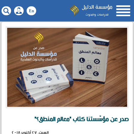

مؤسسة الدليل
للدراسات والبحوث
صدر عن مؤسّستنا كتاب "معالم المنطق؟"
السبت، ٢٧ أكتوبر ٢٠١٨