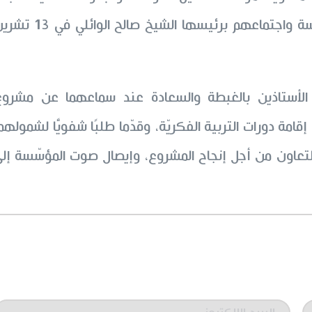
للعتبة الحسينيّة المقدّسة خلال زياتهم لمبنى المؤسّسة واجتماعهم برئيسها الشيخ صالح الوا
ر الأستاذين بالغبطة والسعادة عند سماعهما عن مشروع
امة دورات التربية الفكريّة، وقدّما طلبًا شفويًّا لشمولهم
للتعاون من أجل إنجاح المشروع، وإيصال صوت المؤسّسة إل