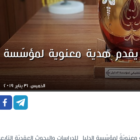
يقدم هدية معنوية لمؤسّسة
الخميس، ٣١ يناير ٢٠١٩


عنويّةً لمؤسّسة الدليل للدراسات والبحوث العقديّة التابع