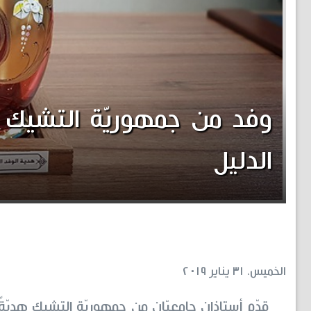
وفد من جمهوريّة التشيك 
الدليل
الخميس، ٣١ يناير ٢٠١٩
قدّم أستاذان جامعيّان من جمهوريّة التشيك هديّةً م