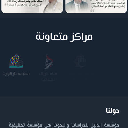
مراكز متعاونة
جامعة وارث
الجامعة
قناة كربلاء
مطبعة دار الوارث
الأنبياء
المستنصرية
الفضائية
حولنا
مؤسّسة الدليل للدراسات والبحوث هي مؤسّسةٌ تحقيقيّةٌ