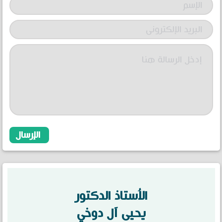
الاُستاذ الدكتور
يحيى آل دوخي