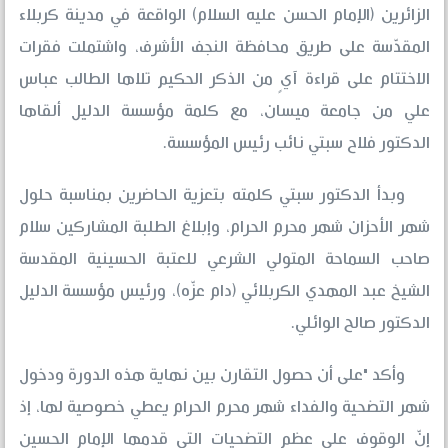
الزائرين (الإمام الحسن عليه السلام) الواقعة في مدينة كربلاء
المقدّسة على طريق محافظة النجف الأشرف، واشتملت فقرات
الاختتام على قراءة آيٍ من الذكر الحكيم تلاها الطالب عباس
علي من جامعة ميسان، مع كلمة مؤسسة الدليل ألقاها
الدكتور فلاح سبتي نائب رئيس المؤسسة.
وبدأ الدكتور سبتي كلمته بتعزية الحاضرين بمناسبة حلول
شهر الأحزان شهر محرم الحرام، وإبلاغ الطلبة المشاركين سلام
صاحب السماحة المتولي الشرعي للعتبة الحسينية المقدسة
الشيخ عبد المهدي الكربلائي (دام عزّه)، ورئيس مؤسسة الدليل
الدكتور صالح الوائلي.
وأكد "على أن حصول التقارن بين نهاية هذه الدورة ودخول
شهر التضحية والفداء شهر محرم الحرام يعطي خصوصية لها، إذ
إنّ الوقوف على عظم التضحيات التي قدمها الإمام الحسين