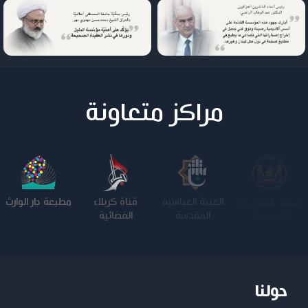
مراكز متعاونة
العتبة الحسينية
العتبة العباسية
قناة كربلاء
مطبعة دار الوارث
المقدسة
المقدسة
الفضائية
حولنا