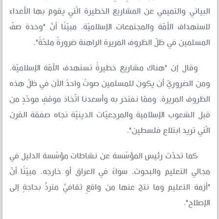
البياتي والتميمي عن المشاريع الخطيرة الّتي يقوم بها الأعداء
لاستهداف الأمّة والمجتمعات الإسلاميّة، مبيّنًا أنّ "وحدة صفّ
المسلمين في ظلّ الظروف المريرة الراهنة ضرورةٌ ملحّةٌ".
وقال إن "هناك مشاريع خطيرةً تستهدف الأمّة الإسلاميّة،
ومن الضروريّ أن يكون للمسلمين صوتٌ واحدٌ الآن في ظلّ هذه
الظروف المريرة، وممّا نفتخر به وأسعدنا اتّخاذ موقفٍ موحّدٍ من
قبل الشعوب الإسلامية والمرجعيّات الدينيّة تجاه صفقة القرن
الّتي تريد ابتلاع فلسطين".
كما تحدّث رئيس المؤسّسة عن نشاطات مؤسّسة الدليل في
مجالي التعليم والبحوث، سواءٌ في العراق أو خارجه، مبيّنًا أنّ
"أزمة التعليم وما نتج عنها من واقعٍ ثقافيٍّ متردٍّ بحاجةٍ إلى
الإصلاح".