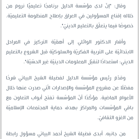
وقال: "إنّ لدى مؤسّسة الدليل برنامجًا تعليميًّا نروم من
خلاله إقناع المسؤولين في العراق بإصلاح المنظومة التعليميّة،
خصوصًا فيما يتعلّق بالتعليم الدينيّ".
وأشار الدكتور الوائلي إلى أهمّيّة التركيز في المراحل
الابتدائيّة على التربية الفكريّة والسلوكيّة قبل الشروع بالتعليم
الديني؛ استعدادًا لتقبّل المعلومات الدينيّة غير الحسّيّة".
وقدّم رئيس مؤسّسة الدليل لفضيلة الشيخ البياتي شرحًا
مفصّلًا عن مشروع المؤسّسة والإصدارات الّتي صدرت عنها خلال
الأعوام الماضية، مؤكّدًا أنّ المؤسّسة تفتح أبواب التعاون مع
باقي المؤسّسات والمراكز بهدف حماية المجتمعات الإسلاميّة
من الغزو الثقافيّ.
من جانبه، أبدى فضيلة الشيخ أحمد البياتي مسؤول رابطة