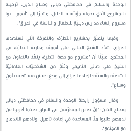
الوحدة والسلام في محافظتي ديالى وصلاح الدين، ترحيبه
بالمشروع الّذي تحمله مؤسّسة الدليل، مشيرًا إلى "أنهم تبنوا
مشروع إنشاء مدارس دينيّةٍ للأطفال والناشئة في العراق".
وفيما يتعلّق بمشاريع التطرّف والتفرقة الّتي تستهدف
العراق، شدّد الشيخ البياتي على أهمّيّة محاربة التطرّف في
المجتمع، مبيّنًا أن "مشروع مواجهة التطرّف ينفّذ بالتعاون مع
الشيخ علي هاني التميمي وثلّةٍ من الشخصيّات العلمائيّة
الشيعيّة والسنّيّة؛ لإعادة العراق إلى وضعٍ يعيش فيه شعبه بأمنٍ
وسلامٍ".
وقال مسؤول رابطة الوحدة والسلام في محافظتي ديالى
وصلاح الدين: "إنّ بعض المتطرّفين في العراق بعدما أعربوا عن
ندمهم طلبوا منّا المساعدة في إعادة تأهيل أولادهم للاندماج
مع المجتمع".