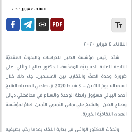
الثلاثاء، ٤ فبراير ٢٠٢٠


link
text_fields
الثلاثاء، ٤ فبراير ٢٠٢٠
شدّد رئيس مؤسّسة الدليل للدراسات والبحوث العقديّة
التابعة للعتبة الحسينيّة المقدّسة، الدكتور صالح الوائلي، على
ضرورة وحدة الصفّ والتقارب بين المسلمين، جاء ذلك خلال
استقباله يوم الاثنين – 3 شباط 2020 م، صاحبي الفضيلة الشيخ
أحمد البياتي مسؤول رابطة الوحدة والسلام في محافظتي ديالى
وصلاح الدين، والشيخ علي هاني التميمي الأمين العامّ لمؤسّسة
الهدى الثقافيّة الخيريّة.
وتحدّث الدكتور الوائلي في بداية اللقاء بعدما رحّب بضيفيه