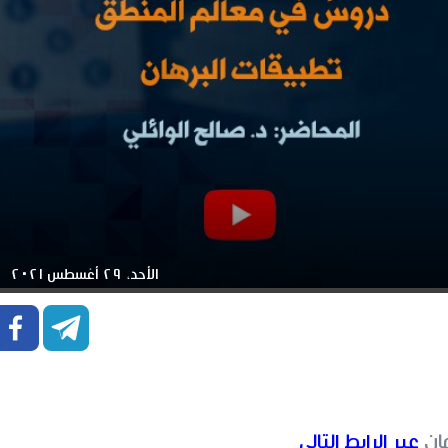
الأحد، ٢٩ أغسطس ٢٠٢١


ان
عبر الرابط التالي