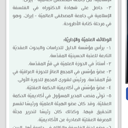
۳- حاصل على شهادة الدكتوراه في الفلسفة
الإسلامية في جامعة المصطفى العالميّة - إيران، وهو
في مرحلة كتابة الأطروحة.
الوظائف العلميّة والإداريّة:
۱- يرأس مؤسّسة الدليل للدراسات والبحوث العقديّة
التابعة للعتبة الحسينيّة المقدّسة.
۲- أستاذٌ في الحوزة العلميّة في قمٍّ المقدّسة.
۳- عضوٌ مؤسّس في المجمع العامّ للحوزة العراقيّة في
قمٍّ المقدّسة، ورئيسٌ لشورى المجمع للدورة الأولى.
٤- عضوٌ مؤسّسٌ في أكاديميّة الحكمة العقليّة.
٥- تولّى منصب المدير المسؤول في أكاديميّة الحكمة
العقليّة، وقد كان عضو الهيئة العلميّة ورئيسًا لقسم
التحقيق فيها، وكذلك كان رئيسًا لتحرير مجلّة
المعرفة العقليّة الصادرة عن الأكاديميّة.
٦- عضو لجنة الفلسفة والكلام في جامعة أهل البيت