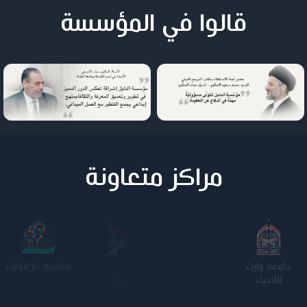
قالوا في المؤسسة
مراكز متعاونة
جامعة وارث
الجامعة
كلية الامام
مطبعة دار الوارث
الأنبياء
المستنصرية
الكاظم عليه
السلام