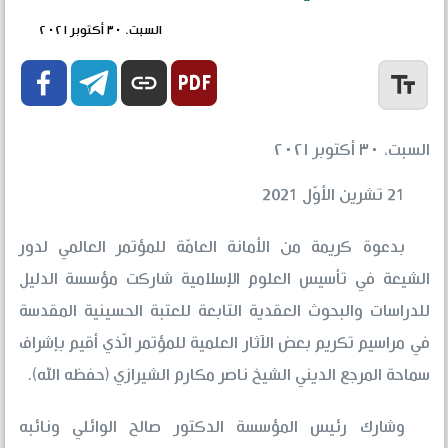
السبت، ٣٠ أكتوبر ٢٠٢١


link
text_fields
السبت، ٣٠ أكتوبر ٢٠٢١
21 تشرين الأوّل 2021
بدعوة كريمة من الأمانة العامّة للمؤتمر العالمي لدور
الشيعة في تأسيس العلوم الإسلامية شاركت مؤسسة الدليل
للدراسات والبحوث العقدية التابعة للعتبة الحسينية المقدسة
في مراسيم تكريم بعض الآثار العلمية للمؤتمر الّذي أقيم بإشراف
سماحة المرجع الديني الشيخ ناصر مكارم الشيرازي (حفظه الله).
وشارك رئيس المؤسسة الدكتور صالح الوائلي ونائبه