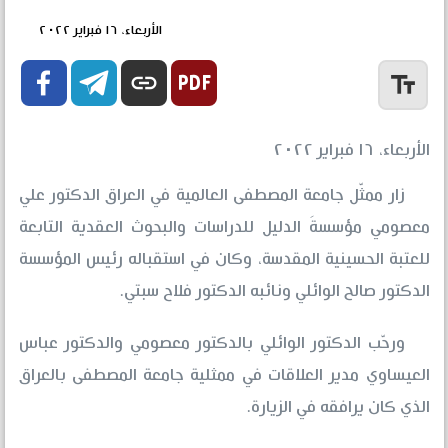
الأربعاء، ١٦ فبراير ٢٠٢٢


link
text_fields
الأربعاء، ١٦ فبراير ٢٠٢٢
زار ممثّل جامعة المصطفى العالمية في العراق الدكتور علي
معصومي مؤسسةَ الدليل للدراسات والبحوث العقدية التابعة
للعتبة الحسينية المقدسة، وكان في استقباله رئيس المؤسسة
الدكتور صالح الوائلي ونائبه الدكتور فلاح سبتي.
ورحّب الدكتور الوائلي بالدكتور معصومي والدكتور عباس
العيساوي مدير العلاقات في ممثلية جامعة المصطفى بالعراق
الذي كان يرافقه في الزيارة.