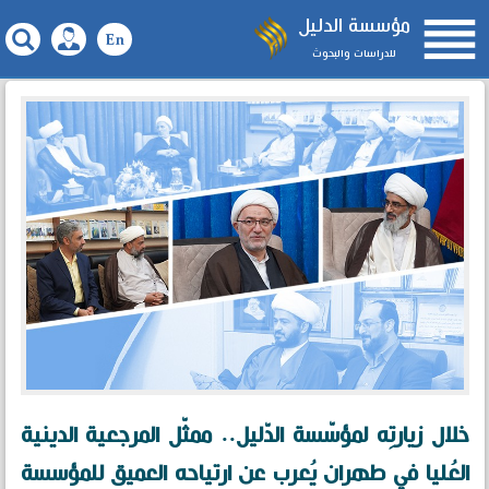

مؤسسة الدليل
للدراسات والبحوث
خلال زيارتِه لمؤسّسة الدّليل.. ممثّل المرجعية الدينية
العُليا في طهران يُعرب عن ارتياحه العميق للمؤسسة