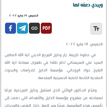
ويبدي دعمَه لها
الخميس، ١٩ مايو ٢٠٢٢


link
text_fields
الخميس، ١٩ مايو ٢٠٢٢
في خطوة كريمة، زار وكيل المرجع الديني آية الله العظمى
السيد علي السيستاني (دام ظلّه) في طهران سماحة آية الله
الشيخ جواد الروحاني، مؤسسةَ الدليل للدراسات والبحوث
العقدية التابعة للعتبة الحسينية المقدسة.
وقدّم الدكتور الوائلي الذي استقبل وكيل المرجعية عرضًا
لسماحته عن مشروع مؤسسة الدليل والأهداف التي دفعت إلى
تأسيس هذه المؤسسة، مبيّنًا سير العمل داخل الشعب والوحدات