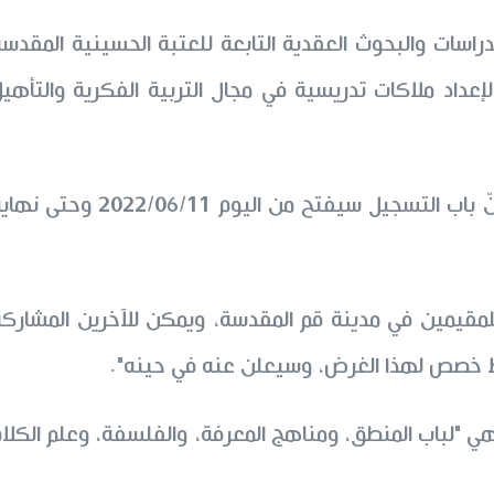
سات والبحوث العقدية التابعة للعتبة الحسينية المقدس
عداد ملاكات تدريسية في مجال التربية الفكرية والتأهي
وقال الدكتور الغري في حديثٍ لموقع المؤسسة: "إنّ باب التسجيل سيفتح من اليوم 2022/06/11 وح
مقيمين في مدينة قم المقدسة، ويمكن للآخرين المشارك
ابط خصص لهذا الغرض، وسيعلن عنه في حينه".
ي "لباب المنطق، ومناهج المعرفة، والفلسفة، وعلم الكلا