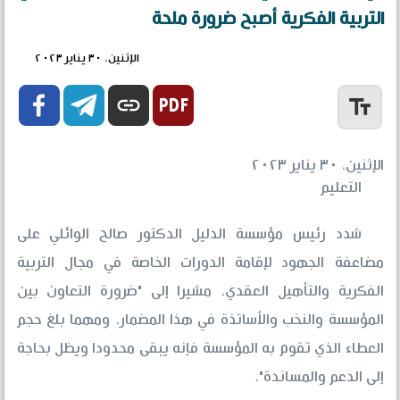
التربية الفكرية أصبح ضرورة ملحة
الإثنين، ٣٠ يناير ٢٠٢٣


link
text_fields
الإثنين، ٣٠ يناير ٢٠٢٣
التعليم
شدد رئيس مؤسسة الدليل الدكتور صالح الوائلي على
مضاعفة الجهود لإقامة الدورات الخاصة في مجال التربية
الفكرية والتأهيل العقدي، مشيرا إلى "ضرورة التعاون بين
المؤسسة والنخب والأساتذة في هذا المضمار، ومهما بلغ حجم
العطاء الذي تقوم به المؤسسة فإنه يبقى محدودا ويظل بحاجة
إلى الدعم والمساندة".