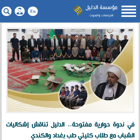

مؤسسة الدليل
للدراسات والبحوث
في ندوة حوارية مفتوحة.. الدليل تناقش إشكاليات
الشباب مع طلاب كليتي طب بغداد والكندي