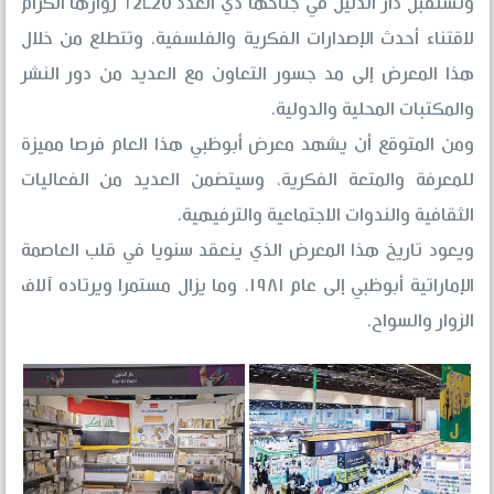
وتستقبل دار الدليل في جناحها ذي العدد 12L20 زوارها الكرام
لاقتناء أحدث الإصدارات الفكرية والفلسفية، وتتطلع من خلال
هذا المعرض إلى مد جسور التعاون مع العديد من دور النشر
والمكتبات المحلية والدولية.
ومن المتوقع أن يشهد معرض أبوظبي هذا العام فرصا مميزة
للمعرفة والمتعة الفكرية، وسيتضمن العديد من الفعاليات
الثقافية والندوات الاجتماعية والترفيهية.
ويعود تاريخ هذا المعرض الذي ينعقد سنويا في قلب العاصمة
الإماراتية أبوظبي إلى عام ١٩٨١، وما يزال مستمرا ويرتاده آلاف
الزوار والسواح.