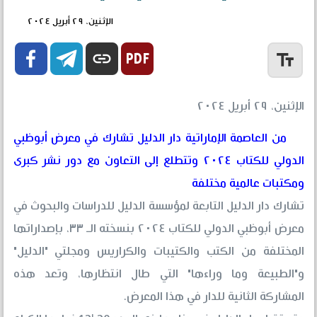
الإثنين، ٢٩ أبريل ٢٠٢٤


link
text_fields
الإثنين، ٢٩ أبريل ٢٠٢٤
من العاصمة الإماراتية دار الدليل تشارك في معرض أبوظبي
الدولي للكتاب ٢٠٢٤ وتتطلع إلى التعاون مع دور نشر كبرى
ومكتبات عالمية مختلفة
تشارك دار الدليل التابعة لمؤسسة الدليل للدراسات والبحوث في
معرض أبوظبي الدولي للكتاب ٢٠٢٤ بنسخته الـ ٣٣، بإصداراتها
المختلفة من الكتب والكتيبات والكراريس ومجلتي "الدليل"
و"الطبيعة وما وراءها" التي طال انتظارها، وتعد هذه
المشاركة الثانية للدار في هذا المعرض.