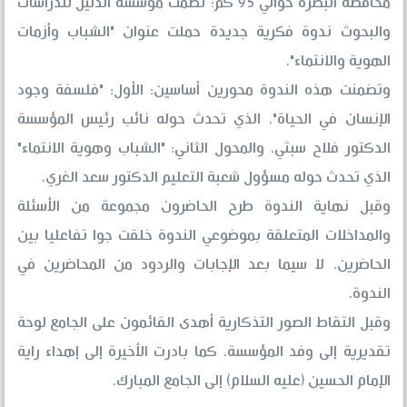
محافظة البصرة حوالي 95 كم؛ نظمت مؤسسة الدليل للدراسات
والبحوث ندوة فكرية جديدة حملت عنوان "الشباب وأزمات
الهوية والانتماء".
وتضمنت هذه الندوة محورين أساسين: الأول: "فلسفة وجود
الإنسان في الحياة"، الذي تحدث حوله نائب رئيس المؤسسة
الدكتور فلاح سبتي، والمحول الثاني: "الشباب وهوية الانتماء"
الذي تحدث حوله مسؤول شعبة التعليم الدكتور سعد الغري.
وقبل نهاية الندوة طرح الحاضرون مجموعة من الأسئلة
والمداخلات المتعلقة بموضوعي الندوة خلقت جوا تفاعليا بين
الحاضرين، لا سيما بعد الإجابات والردود من المحاضرين في
الندوة.
وقبل التقاط الصور التذكارية أهدى القائمون على الجامع لوحة
تقديرية إلى وفد المؤسسة، كما بادرت الأخيرة إلى إهداء راية
الإمام الحسين (عليه السلام) إلى الجامع المبارك.