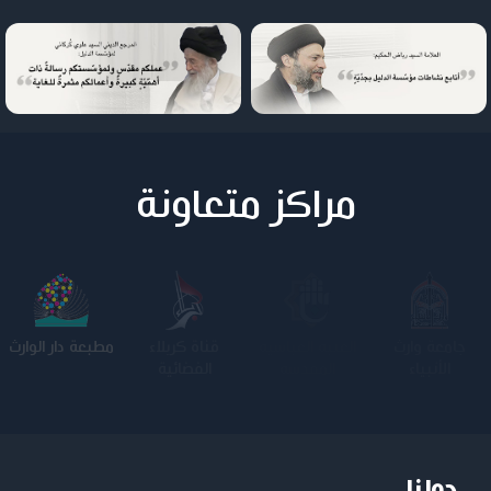
مراكز متعاونة
جامعة وارث
الجامعة
كلية الامام
مطبعة دار الوارث
الأنبياء
المستنصرية
الكاظم عليه
السلام
حولنا