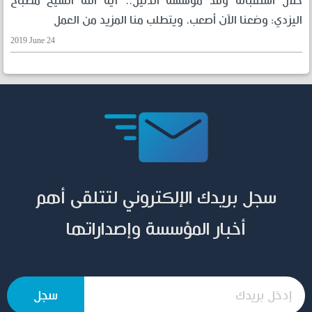
خلال استقباله وفد مؤسسة الدليل.. آية الله الشيخ مصباح
اليزدي: وضعنا الآن أصعب، ويتطلب منا المزيد من العمل
2019 June 24
سجل بريدك الإلكتروني لتتلقى أهم
أخبار المؤسسة وإصداراتها