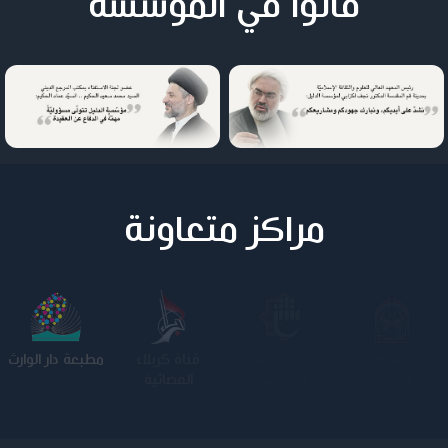
قالوا في المؤسسة
مراكز متعاونة
جامعة وارث
الجامعة
كلية الامام
مطبعة دار الوارث
الأنبياء
المستنصرية
الكاظم عليه
السلام