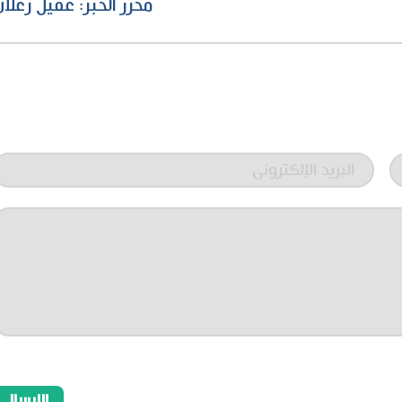
محرر الخبر: عقيل زعلا