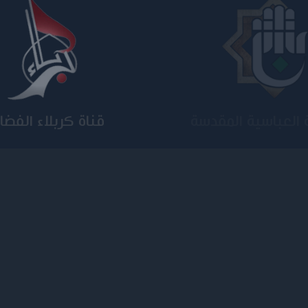
امعة المستنصرية
كلية الامام الكاظم علي