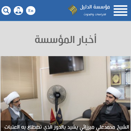

مؤسسة الدليل
للدراسات والبحوث
أخبار المؤسسة
الشيخ محمدعلي ميرزائي يشيد بالدور الّذي تضطلع به العتبات