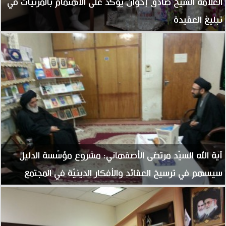
العلّامة الشيخ صادق إخوان يؤكّد على الاهتمام بالمرئيّات في
تبليغ العقيدة
آية الله السيّد مرتضى الأصفهاني: مشروع مؤسّسة الدليل
سيسهم في ترسيخ العقائد والأفكار الدينيّة في المجتمع