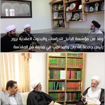
وفدٌ من مؤسّسة الدليل للدراسات والبحوث العقديّة يزور
رئيس جامعة الأديان والمذاهب في مدينة قمٍّ المقدّسة