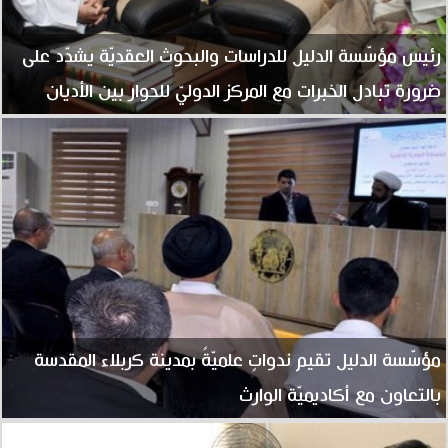
رئيس مؤسّسة الدليل للدراسات والبحوث العقديّة يشدّد على
ضرورة تبادل الخبرات مع المركز الدوليّ للحوار بين الأديان
مؤسّسة الدليل تقيم ندواتٍ علميّةً بمدينة كربلاء المقدسة
بالتعاون مع أكاديميّة الوارث