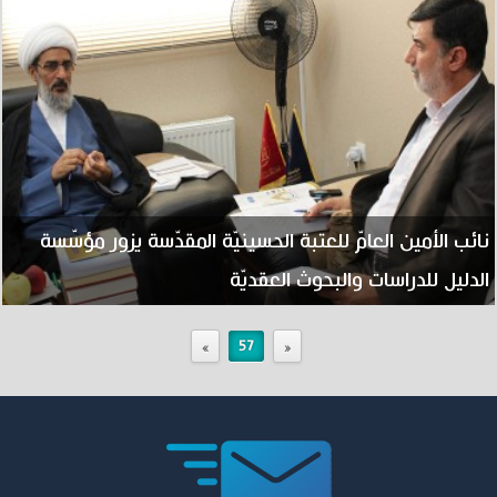
نائب الأمين العامّ للعتبة الحسينيّة المقدّسة يزور مؤسّسة
الدليل للدراسات والبحوث العقديّة
»
57
«