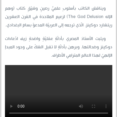
ويناقش الكاتب بأسلوبٍ علميٍّ رصينٍ وشيّقٍ كتاب (وهم
الإله The God Delusion) لزعيم الملاحدة في القرن العشرين
ريتشارد دوكينز، الّذي ترجمه إلى العربيّة المدعوّ بسام البغدادي.
ويثبت الأستاذ المصري بأدلّةٍ عقليّةٍ واضحةٍ زيف ادّعاءات
دوكينز وضحالتها، وبرهن بأدلّةٍ لا تقبل الشكّ على وجود المبدإ
الإلهيّ لهذا العالم المترامي الأطراف.