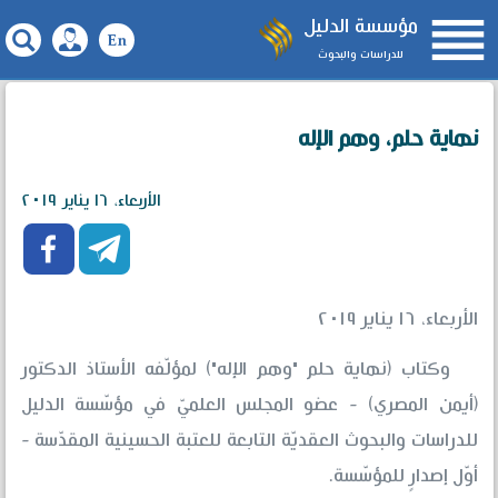

مؤسسة الدليل
للدراسات والبحوث
نهاية حلم، وهم الإله
الأربعاء، ١٦ يناير ٢٠١٩


الأربعاء، ١٦ يناير ٢٠١٩
وكتاب (نهاية حلم "وهم الإله") لمؤلّفه الأستاذ الدكتور
(أيمن المصري) - عضو المجلس العلميّ في مؤسّسة الدليل
للدراسات والبحوث العقديّة التابعة للعتبة الحسينية المقدّسة -
أوّل إصدارٍ للمؤسّسة.