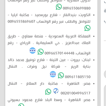
تدوين الفكرية - للتواصل والطلب عبر رقم الواتساب
ن
0096550699880
الكويت: بنيدالقار - شارع بورسعيد - مكتبة ايليا -
ب
للتواصل والطلب عبر رقم الواتساب 0096555869607
المملكة العربية السعودية - منصة سماوي - طريق
الملك عبدالعزيز ، حي السليمانية ، الرياض - رقم
الواتساب: 00966570144448
لبنان: بيروت - عين التينة - شارع توفيق محمد خالد
بناية الريم - شركة نيل وفرات . النقال
009611805150
مصر: القاهرة - مكتبة دار السلام - النقال
00201004996517
مصر: القاهرة - وسط البلد شارع محمود بسيوني