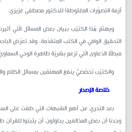
أزمة التصوّرات المغلوطة) للدكتور مصطفى عزيزي.
ويهتمّ هٰذا الكتيّب ببيان بعض المسائل الّتي أث
التحقيق الوافي في الكتب المتقدّمة، وقد تعرّض الباح
مبطلًا الدعاوى الّتي تزعم بشريّة ظاهرة الوحي السماويّ
والكتيّب تخصّصيٌّ ينفع المهتمّين بمسائل الكلام وال
خلاصة الإصدار
بعد التحري عن أهم الشبهات التي طفت على الساحة
وجدنا أن بعض المخالفين يحاولون أن يثبتوا للقرآن طاب