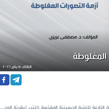
 المغلوطة
الثلاثاء، ٥ يناير ٢٠٢١


التابعة للعتبة الحسينيّة المقدّسة كتيّب (بشريّة الوحي.