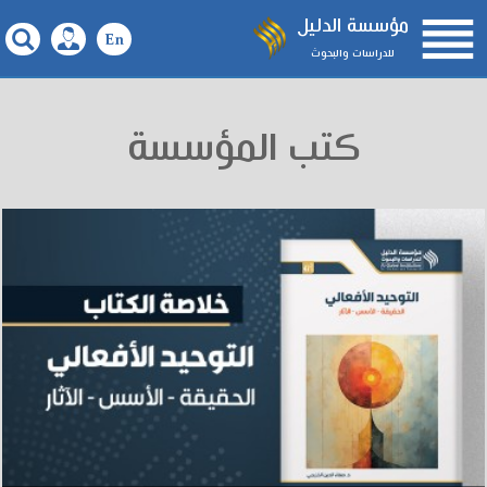

مؤسسة الدليل
للدراسات والبحوث
كتب المؤسسة