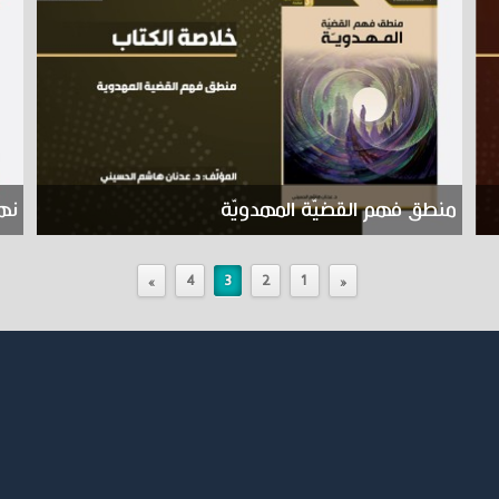
منطق فهم القضيّة المهدويّة
نها
»
4
3
2
1
«