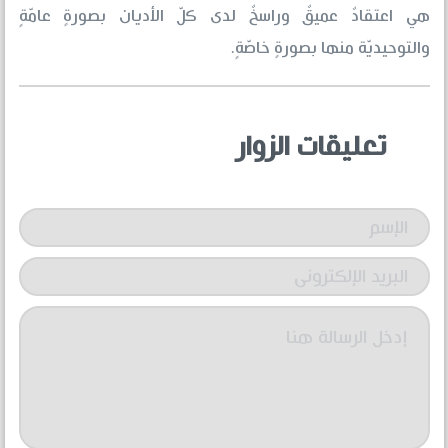
هي اعتقادٌ عميقٌ وراسخٌ لدى كلّ الأديان بصورةٍ عامّةٍ
والتوحيديّة منها بصورةٍ خاصّةٍ.
تعليقات الزوار