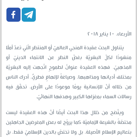


الأربعاء، ١٠ يناير ٢٠١٨
يتناول البحث عقيدة المنجي العالميّ أو المنتظر الّتي تعدّ أملًا
منشودًا لكلّ البشريّة بغضّ النظر عن الانتماء الدينيّ أو
المذهبيّ، فهذه العقيدة عنوانٌ لطموحٍ اتّجهت إليه البشريّة
بمختلف أديانها ومذاهبها، وصياغةٌ لإلهامٍ فطريٍّ، أدرك الناس
من خلاله أنّ للإنسانية يومًا موعودًا على الأرض، تحقّق فيه
رسالات السماء بمغزاها الكبير وهدفها النهائيّ.
ويتّضح من خلال هذا البحث أيضًا أنّ هذه العقيدة ليست
مختصّةً بالشيعة الإماميّة كما يروّج له بعض المغرضين الجاهلين
بتعاليم الإسلام الأصيلة، بل ولا تختصّ بالدين الإسلاميّ فقط، بل