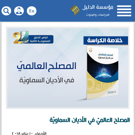

مؤسسة الدليل
للدراسات والبحوث
المصلح العالميّ في الأديان السماويّة
الأربعاء، ١٠ يناير ٢٠١٨