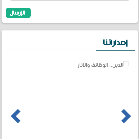
إصداراتنا
us
Next